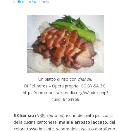
Indice cucina cinese
Un piatto di riso con
char siu
Di Fellipores – Opera propria, CC BY-SA 3.0,
https://commons.wikimedia.org/w/index.php?
curid=6463966
Il
Char siu
(叉烧,
chā shāo
) è uno dei piatti più iconici
della cucina cantonese:
maiale arrosto laccato
, dal
colore rosso brillante, sapore dolce-salato e profumo