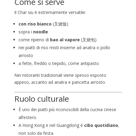
Come si serve
Il Char siu è estremamente versatile:
con riso bianco
(叉烧饭)
sopra i
noodle
come ripieno di
bao al vapore
(叉烧包)
nei piatti di riso misti insieme ad anatra o pollo
arrosto
a fette, freddo o tiepido, come antipasto
Nei ristoranti tradizionali viene spesso esposto
appeso, accanto ad anatra e pancetta arrosto.
Ruolo culturale
È uno dei piatti più riconoscibili della cucina cinese
all’estero.
A Hong Kong e nel Guangdong è
cibo quotidiano
,
non solo da festa.