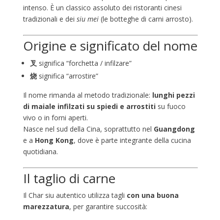
intenso. È un classico assoluto dei ristoranti cinesi
tradizionali e dei
siu mei
(le botteghe di carni arrosto).
Origine e significato del nome
叉
significa “forchetta / infilzare”
烧
significa “arrostire”
Il nome rimanda al metodo tradizionale:
lunghi pezzi
di maiale infilzati su spiedi e arrostiti
su fuoco
vivo o in forni aperti.
Nasce nel sud della Cina, soprattutto nel
Guangdong
e a
Hong Kong
, dove è parte integrante della cucina
quotidiana.
Il taglio di carne
Il Char siu autentico utilizza tagli
con una buona
marezzatura
, per garantire succosità: