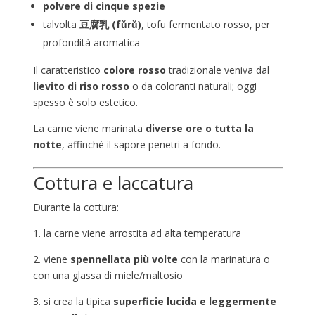
polvere di cinque spezie
talvolta
豆腐乳 (fǔrǔ)
, tofu fermentato rosso, per
profondità aromatica
Il caratteristico
colore rosso
tradizionale veniva dal
lievito di riso rosso
o da coloranti naturali; oggi
spesso è solo estetico.
La carne viene marinata
diverse ore o tutta la
notte
, affinché il sapore penetri a fondo.
Cottura e laccatura
Durante la cottura:
1. la carne viene arrostita ad alta temperatura
2. viene
spennellata più volte
con la marinatura o
con una glassa di miele/maltosio
3. si crea la tipica
superficie lucida e leggermente