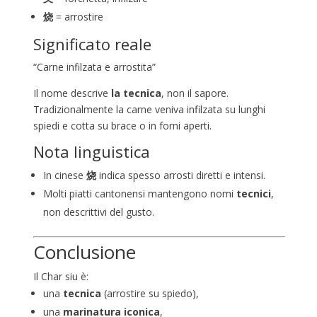
烧
= arrostire
Significato reale
“Carne infilzata e arrostita”
Il nome descrive
la tecnica
, non il sapore.
Tradizionalmente la carne veniva infilzata su lunghi
spiedi e cotta su brace o in forni aperti.
Nota linguistica
In cinese
烧
indica spesso arrosti diretti e intensi.
Molti piatti cantonensi mantengono nomi
tecnici
,
non descrittivi del gusto.
Conclusione
Il Char siu è:
una
tecnica
(arrostire su spiedo),
una
marinatura iconica
,