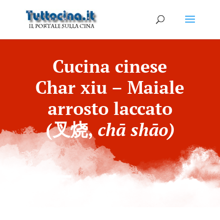
Cucina cinese
Char xiu – Maiale
arrosto laccato
(叉烧,
chā shāo)