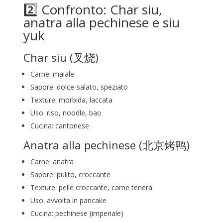
2️⃣ Confronto: Char siu,
anatra alla pechinese e siu
yuk
Char siu (叉烧)
Carne: maiale
Sapore: dolce-salato, speziato
Texture: morbida, laccata
Uso: riso, noodle, bao
Cucina: cantonese
Anatra alla pechinese (北京烤鸭)
Carne: anatra
Sapore: pulito, croccante
Texture: pelle croccante, carne tenera
Uso: avvolta in pancake
Cucina: pechinese (imperiale)