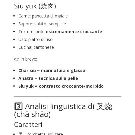
Siu yuk (烧肉)
Carne: pancetta di maiale
Sapore: salato, semplice
Texture: pelle
estremamente croccante
Uso: piatto di riso
Cucina: cantonese
👉 In breve:
Char siu = marinatura e glassa
Anatra = tecnica sulla pelle
Siu yuk = contrasto croccante/morbido
3️⃣ Analisi linguistica di 叉烧
(chā shāo)
Caratteri
叉
= forchetta, infilzare