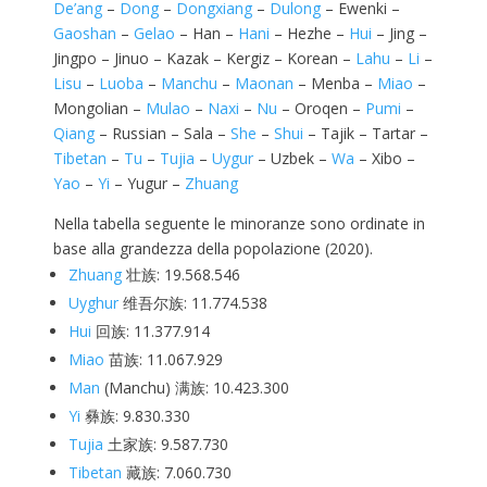
De’ang
–
Dong
–
Dongxiang
–
Dulong
– Ewenki –
Gaoshan
–
Gelao
– Han –
Hani
– Hezhe –
Hui
– Jing –
Jingpo – Jinuo – Kazak – Kergiz – Korean –
Lahu
–
Li
–
Lisu
–
Luoba
–
Manchu
–
Maonan
– Menba –
Miao
–
Mongolian –
Mulao
–
Naxi
–
Nu
– Oroqen –
Pumi
–
Qiang
– Russian – Sala –
She
–
Shui
– Tajik – Tartar –
Tibetan
–
Tu
–
Tujia
–
Uygur
– Uzbek –
Wa
– Xibo –
Yao
–
Yi
– Yugur –
Zhuang
Nella tabella seguente le minoranze sono ordinate in
base alla grandezza della popolazione (2020).
Zhuang
壮族: 19.568.546
Uyghur
维吾尔族: 11.774.538
Hui
回族: 11.377.914
Miao
苗族: 11.067.929
Man
(Manchu) 满族: 10.423.300
Yi
彝族: 9.830.330
Tujia
土家族: 9.587.730
Tibetan
藏族: 7.060.730