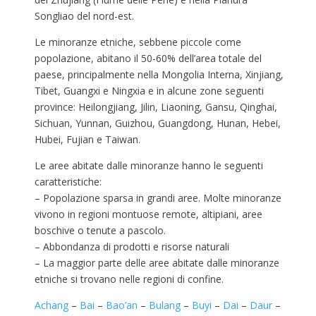
Songliao del nord-est.
Le minoranze etniche, sebbene piccole come
popolazione, abitano il 50-60% dell’area totale del
paese, principalmente nella Mongolia Interna, Xinjiang,
Tibet, Guangxi e Ningxia e in alcune zone seguenti
province: Heilongjiang, Jilin, Liaoning, Gansu, Qinghai,
Sichuan, Yunnan, Guizhou, Guangdong, Hunan, Hebei,
Hubei, Fujian e Taiwan.
Le aree abitate dalle minoranze hanno le seguenti
caratteristiche:
– Popolazione sparsa in grandi aree. Molte minoranze
vivono in regioni montuose remote, altipiani, aree
boschive o tenute a pascolo.
– Abbondanza di prodotti e risorse naturali
– La maggior parte delle aree abitate dalle minoranze
etniche si trovano nelle regioni di confine.
Achang
–
Bai
–
Bao’an
–
Bulang
–
Buyi
–
Dai
–
Daur
–