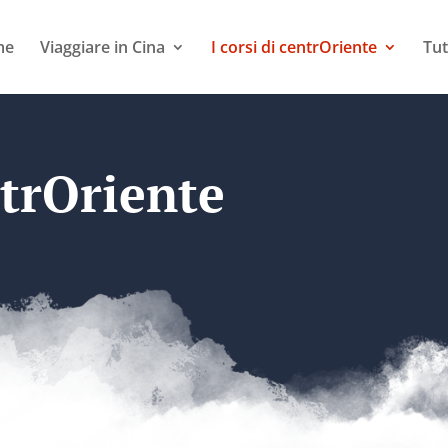
me
Viaggiare in Cina
I corsi di centrOriente
Tut
ntrOriente