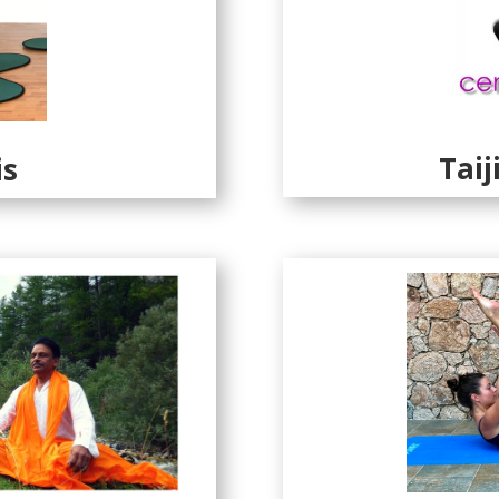
Taij
is