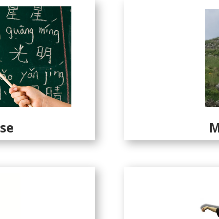
ese
M