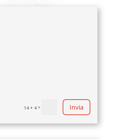
Invia
=
14 + 4