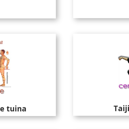
Taij
e tuina