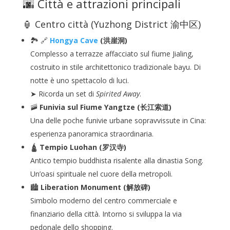
🌆 Città e attrazioni principali
🏮 Centro città (Yuzhong District 渝中区)
🏞️ 🔗
Hongya Cave
(洪崖洞)
Complesso a terrazze affacciato sul fiume Jialing,
costruito in stile architettonico tradizionale bayu. Di
notte è uno spettacolo di luci.
➤ Ricorda un set di
Spirited Away
.
🚠
Funivia sul Fiume Yangtze (长江索道)
Una delle poche funivie urbane sopravvissute in Cina:
esperienza panoramica straordinaria.
🛕
Tempio Luohan (罗汉寺)
Antico tempio buddhista risalente alla dinastia Song.
Un’oasi spirituale nel cuore della metropoli.
🏙️
Liberation Monument (解放碑)
Simbolo moderno del centro commerciale e
finanziario della città. Intorno si sviluppa la via
pedonale dello shopping.