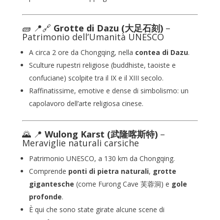
🧱 📍🔗
Grotte di Dazu
(大足石刻)
–
Patrimonio dell’Umanità UNESCO
A circa 2 ore da Chongqing, nella
contea di Dazu
.
Sculture rupestri religiose (buddhiste, taoiste e
confuciane) scolpite tra il IX e il XIII secolo.
Raffinatissime, emotive e dense di simbolismo: un
capolavoro dell’arte religiosa cinese.
🌄 📍
Wulong Karst (武隆喀斯特)
–
Meraviglie naturali carsiche
Patrimonio UNESCO, a 130 km da Chongqing.
Comprende
ponti di pietra naturali
,
grotte
gigantesche
(come Furong Cave 芙蓉洞) e
gole
profonde
.
È qui che sono state girate alcune scene di