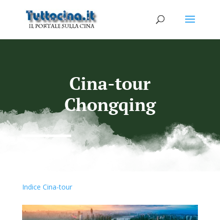
Cina-tour
Chongqing
Indice Cina-tour