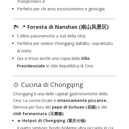
Transformers 4
.
Perfetto per chi ama escursionismo e geologia.
🏞️ 📍
Foresta di Nanshan (南山风景区)
Colline panoramiche a sud della città.
Perfetta per vedere Chongqing dall’alto, soprattutto
di notte.
Qui si trova anche una copia della
Villa
Presidenziale
in stile Repubblica di Cina.
🍲 Cucina di Chongqing
Chongqing è una delle capitali gastronomiche della
Cina. La cucina locale è
intensamente piccante
,
famosa per l’uso del
pepe di Sichuan (花椒)
e del
chili fermentato (豆瓣酱)
.
🔥
Hotpot di Chongqing (重庆火锅)
Il piatto simbolo: brodo bollente ultra piccante in cui