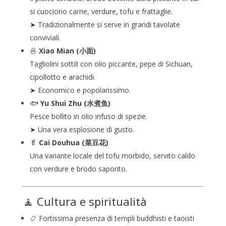
si cuociono carne, verdure, tofu e frattaglie.
➤ Tradizionalmente si serve in grandi tavolate
conviviali.
🍜
Xiao Mian (小面)
Tagliolini sottili con olio piccante, pepe di Sichuan,
cipollotto e arachidi.
➤ Economico e popolarissimo.
🐟
Yu Shui Zhu (水煮鱼)
Pesce bollito in olio infuso di spezie.
➤ Una vera esplosione di gusto.
🥬
Cai Douhua (菜豆花)
Una variante locale del tofu morbido, servito caldo
con verdure e brodo saporito.
🧘 Cultura e spiritualità
📿 Fortissima presenza di templi buddhisti e taoisti