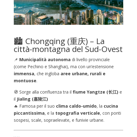
🏙️ Chongqing (重庆) – La
città-montagna del Sud-Ovest
📌
Municipalità autonoma
di livello provinciale
(come Pechino e Shanghai), ma con un’estensione
immensa
, che ingloba
aree urbane, rurali e
montuose
.
🧭 Sorge alla confluenza tra il
fiume Yangtze (长江)
e
il
Jialing (嘉陵江)
🔥 Famosa per il suo
clima caldo-umido
, la
cucina
piccantissima
, e la
topografia verticale
, con ponti
sospesi, scale, sopraelevate, e funivie urbane.