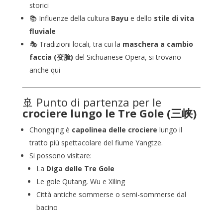
storici
📚 Influenze della cultura
Bayu
e dello
stile di vita
fluviale
🎭 Tradizioni locali, tra cui la
maschera a cambio
faccia (变脸)
del Sichuanese Opera, si trovano
anche qui
🚢 Punto di partenza per le
crociere lungo le Tre Gole (三峡)
Chongqing è
capolinea delle crociere
lungo il
tratto più spettacolare del fiume Yangtze.
Si possono visitare:
La
Diga delle Tre Gole
Le gole Qutang, Wu e Xiling
Città antiche sommerse o semi-sommerse dal
bacino