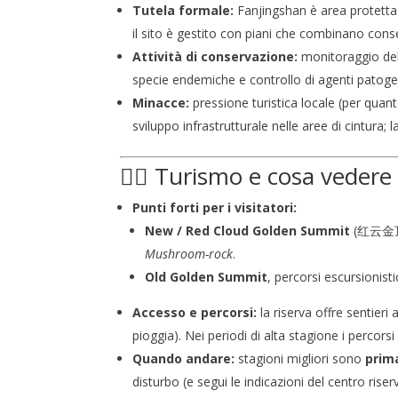
Tutela formale:
Fanjingshan è area protetta
il sito è gestito con piani che combinano conse
Attività di conservazione:
monitoraggio dell
specie endemiche e controllo di agenti patogen
Minacce:
pressione turistica locale (per quanto
sviluppo infrastrutturale nelle aree di cintura;
🚶‍♂️ Turismo e cosa vedere
Punti forti per i visitatori:
New / Red Cloud Golden Summit
(红云金顶) —
Mushroom-rock
.
Old Golden Summit
, percorsi escursionist
Accesso e percorsi:
la riserva offre sentieri
pioggia). Nei periodi di alta stagione i percorsi
Quando andare:
stagioni migliori sono
prim
disturbo (e segui le indicazioni del centro riser