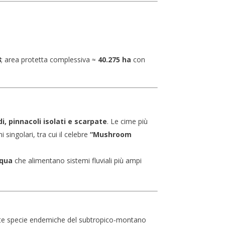
8
; area protetta complessiva ≈
40.275 ha
con
di, pinnacoli isolati e scarpate
. Le cime più
ngolari, tra cui il celebre
“Mushroom
cqua
che alimentano sistemi fluviali più ampi
molte specie endemiche del subtropico-montano