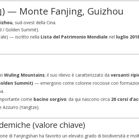
) — Monte Fanjing, Guizhou
izhou
, sud-ovest della Cina.
d / Golden Summit).
rale) — iscritto nella
Lista del Patrimonio Mondiale
nel
luglio 201
dei
Wuling Mountains
; il suo rilievo è caratterizzato da
versanti ripi
Golden Summit)
— emergono come colonne rocciose con formazioni si
ma.
 importante come
bacino sorgivo
: da qui nascono circa
20 corsi d’a
e Azzurro (Yangtze).
ndemiche (valore chiave)
azione di Fanjingshan ha favorito un elevato grado di biodiversità e 