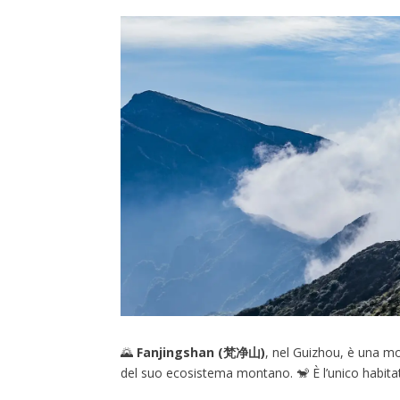
🌄
Fanjingshan (梵净山)
, nel Guizhou, è una mo
del suo ecosistema montano. 🐒 È l’unico habita