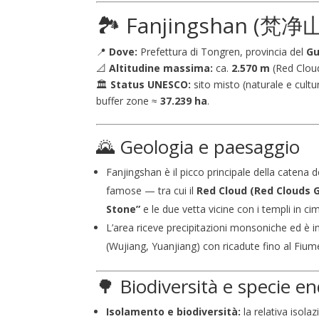
🏞️ Fanjingshan (梵净山
📍
Dove:
Prefettura di Tongren, provincia del
Gu
📐
Altitudine massima:
ca.
2.570 m
(Red Clou
🏛️
Status UNESCO:
sito misto (naturale e cultu
buffer zone ≈
37.239 ha
.
🌄 Geologia e paesaggio
Fanjingshan è il picco principale della catena 
famose — tra cui il
Red Cloud (Red Clouds 
Stone”
e le due vetta vicine con i templi in ci
L’area riceve precipitazioni monsoniche ed è
(Wujiang, Yuanjiang) con ricadute fino al Fium
🌳 Biodiversità e specie e
Isolamento e biodiversità:
la relativa isol