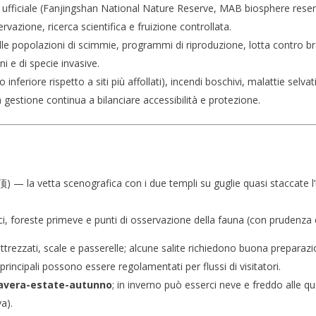
 ufficiale (Fanjingshan National Nature Reserve, MAB biosphere reser
rvazione, ricerca scientifica e fruizione controllata.
e popolazioni di scimmie, programmi di riproduzione, lotta contro br
i e di specie invasive.
 inferiore rispetto a siti più affollati), incendi boschivi, malattie selv
 la gestione continua a bilanciare accessibilità e protezione.
 la vetta scenografica con i due templi su guglie quasi staccate l’u
ici, foreste primeve e punti di osservazione della fauna (con prudenza e
 attrezzati, scale e passerelle; alcune salite richiedono buona prepara
 principali possono essere regolamentati per flussi di visitatori.
avera-estate-autunno
; in inverno può esserci neve e freddo alle qu
va).