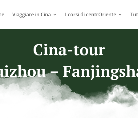
me
Viaggiare in Cina
I corsi di centrOriente
Tut
Cina-tour
izhou – Fanjings