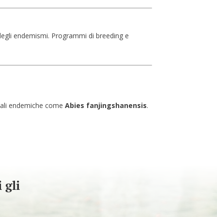
 degli endemismi. Programmi di breeding e
getali endemiche come
Abies fanjingshanensis
.
.
 gli