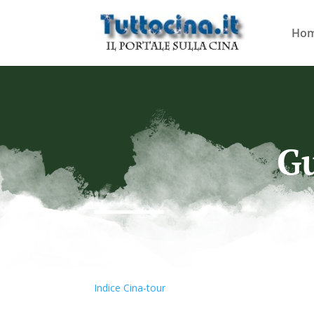
Ho
Gu
Indice Cina-tour