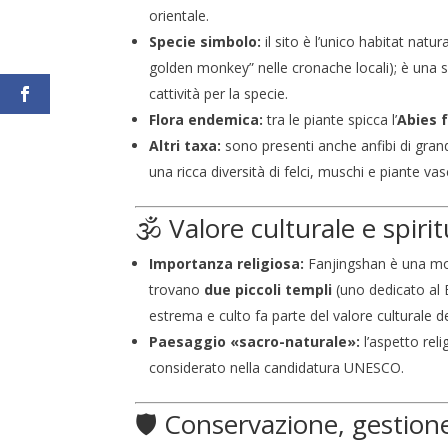
orientale.
Specie simbolo:
il sito è l’unico habitat natu
golden monkey” nelle cronache locali); è una
cattività per la specie.
Flora endemica:
tra le piante spicca l’
Abies 
Altri taxa:
sono presenti anche anfibi di grandi
una ricca diversità di felci, muschi e piante vas
🕉️ Valore culturale e spiri
Importanza religiosa:
Fanjingshan è una mon
trovano
due piccoli templi
(uno dedicato al 
estrema e culto fa parte del valore culturale de
Paesaggio «sacro-naturale»:
l’aspetto rel
considerato nella candidatura UNESCO.
🛡️ Conservazione, gestio