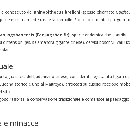
rale conosciuto del
Rhinopithecus brelichi
(spesso chiamato
Guizhou
 specie estremamente rara e vulnerabile. Sono documentati programmi 
fanjingshanensis (Fanjingshan fir)
, specie endemica che contribuisc
 dimensioni (es. salamandra gigante cinese), cervidi boschivi, vari ucce
colari.
tuale
tagna sacra del buddhismo cinese, considerata legata alla figura de
Buddha storico e uno al Maitreya), arroccati su cuspidi rocciose molt
l sito.
igioso rafforza la conservazione tradizionale e conferisce al paesaggio
ne e minacce