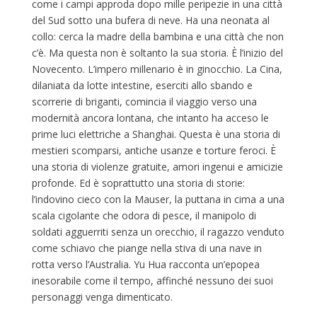
come i campi approda dopo mille peripezie in una città
del Sud sotto una bufera di neve. Ha una neonata al
collo: cerca la madre della bambina e una città che non
c’è. Ma questa non è soltanto la sua storia. È l’inizio del
Novecento. L’impero millenario è in ginocchio. La Cina,
dilaniata da lotte intestine, eserciti allo sbando e
scorrerie di briganti, comincia il viaggio verso una
modernità ancora lontana, che intanto ha acceso le
prime luci elettriche a Shanghai. Questa è una storia di
mestieri scomparsi, antiche usanze e torture feroci. È
una storia di violenze gratuite, amori ingenui e amicizie
profonde. Ed è soprattutto una storia di storie:
l’indovino cieco con la Mauser, la puttana in cima a una
scala cigolante che odora di pesce, il manipolo di
soldati agguerriti senza un orecchio, il ragazzo venduto
come schiavo che piange nella stiva di una nave in
rotta verso l’Australia. Yu Hua racconta un’epopea
inesorabile come il tempo, affinché nessuno dei suoi
personaggi venga dimenticato.