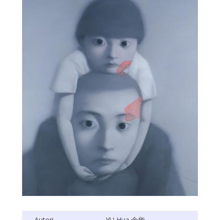
Autori
YU Hua
余华