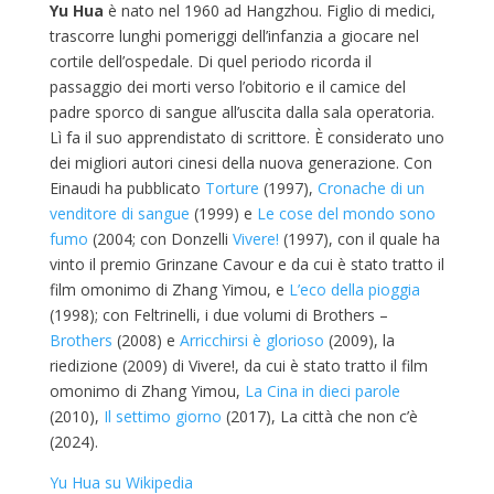
Yu Hua
è nato nel 1960 ad Hangzhou. Figlio di medici,
trascorre lunghi pomeriggi dell’infanzia a giocare nel
cortile dell’ospedale. Di quel periodo ricorda il
passaggio dei morti verso l’obitorio e il camice del
padre sporco di sangue all’uscita dalla sala operatoria.
Lì fa il suo apprendistato di scrittore. È considerato uno
dei migliori autori cinesi della nuova generazione. Con
Einaudi ha pubblicato
Torture
(1997),
Cronache di un
venditore di sangue
(1999) e
Le cose del mondo sono
fumo
(2004; con Donzelli
Vivere!
(1997), con il quale ha
vinto il premio Grinzane Cavour e da cui è stato tratto il
film omonimo di Zhang Yimou, e
L’eco della pioggia
(1998); con Feltrinelli, i due volumi di Brothers –
Brothers
(2008) e
Arricchirsi è glorioso
(2009), la
riedizione (2009) di
Vivere!
, da cui è stato tratto il film
omonimo di Zhang Yimou,
La Cina in dieci parole
(2010),
Il settimo giorno
(2017), La città che non c’è
(2024).
Yu Hua su Wikipedia