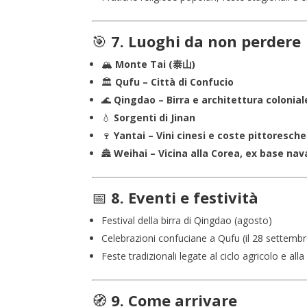
🎯
7. Luoghi da non perdere
🏔️
Monte Tai (泰山)
🏛️
Qufu – Città di Confucio
🌊
Qingdao – Birra e architettura colonia
💧
Sorgenti di Jinan
🍷
Yantai – Vini cinesi e coste pittoresche
🏯
Weihai – Vicina alla Corea, ex base na
📅
8. Eventi e festività
Festival della birra di Qingdao (agosto)
Celebrazioni confuciane a Qufu (il 28 settemb
Feste tradizionali legate al ciclo agricolo e a
🧭
9. Come arrivare