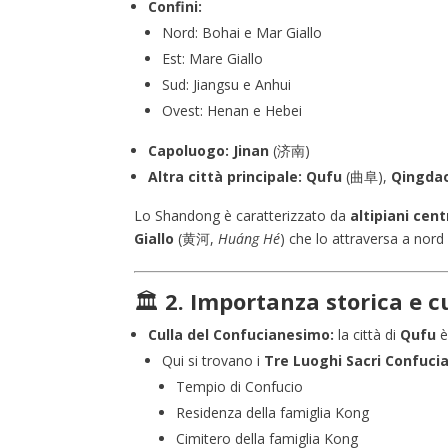
Confini:
Nord: Bohai e Mar Giallo
Est: Mare Giallo
Sud: Jiangsu e Anhui
Ovest: Henan e Hebei
Capoluogo:
Jinan
(济南)
Altra città principale:
Qufu
(曲阜),
Qingda
Lo Shandong è caratterizzato da
altipiani cent
Giallo
(黄河,
Huáng Hé
) che lo attraversa a nord 
🏛️
2. Importanza storica e c
Culla del Confucianesimo:
la città di
Qufu
è
Qui si trovano i
Tre Luoghi Sacri Confucia
Tempio di Confucio
Residenza della famiglia Kong
Cimitero della famiglia Kong