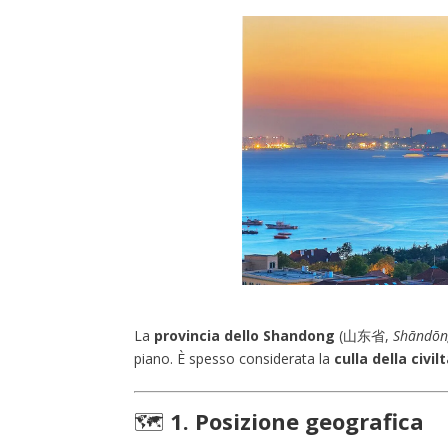
La
provincia dello Shandong
(山东省,
Shāndōn
piano. È spesso considerata la
culla della civil
🗺️
1. Posizione geografica