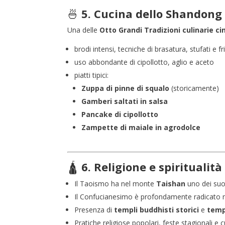
🍜
5. Cucina dello Shandong
Una delle
Otto Grandi Tradizioni culinarie ci
brodi intensi, tecniche di brasatura, stufati e fr
uso abbondante di cipollotto, aglio e aceto
piatti tipici:
Zuppa di pinne di squalo
(storicamente)
Gamberi saltati in salsa
Pancake di cipollotto
Zampette di maiale in agrodolce
🛕
6. Religione e spiritualità
Il Taoismo ha nel monte
Taishan
uno dei suoi
Il Confucianesimo è profondamente radicato ne
Presenza di
templi buddhisti storici
e
temp
Pratiche religiose popolari, feste stagionali e c