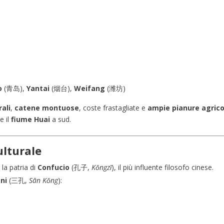
o
(青岛),
Yantai
(烟台),
Weifang
(潍坊)
rali
,
catene montuose
, coste frastagliate e
ampie pianure agrico
e il
fiume Huai
a sud.
ulturale
 la patria di
Confucio
(孔子,
Kǒngzǐ
), il più influente filosofo cinese.
ni
(三孔,
Sān Kǒng
):