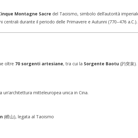
Cinque Montagne Sacre
del Taoismo, simbolo dell’autorità imperial
ni centrali durante il periodo delle Primavere e Autunni (770–476 a.C.).
ue oltre
70 sorgenti artesiane
, tra cui la
Sorgente Baotu
(趵突泉).
un’architettura mitteleuropea unica in Cina.
o
an
(崂山), legata al Taoismo