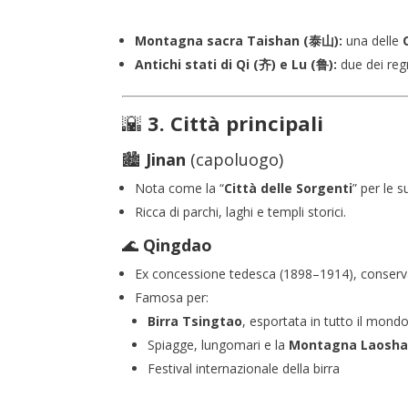
Montagna sacra Taishan (泰山):
una delle
Antichi stati di Qi (齐) e Lu (鲁):
due dei reg
🌇
3. Città principali
🏙️
Jinan
(capoluogo)
Nota come la “
Città delle Sorgenti
” per le s
Ricca di parchi, laghi e templi storici.
🌊
Qingdao
Ex concessione tedesca (1898–1914), conserva 
Famosa per:
Birra Tsingtao
, esportata in tutto il mond
Spiagge, lungomari e la
Montagna Laosh
Festival internazionale della birra