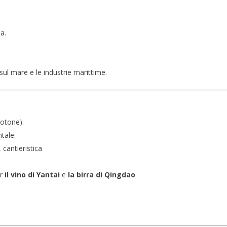
a.
 sul mare e le industrie marittime.
cotone).
tale:
 cantieristica
r
il vino di Yantai
e
la birra di Qingdao