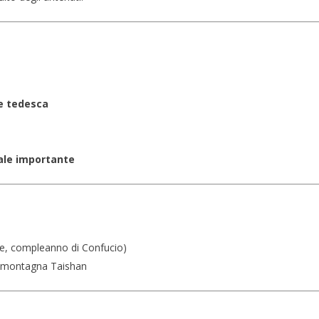
le tedesca
vale importante
re, compleanno di Confucio)
lla montagna Taishan