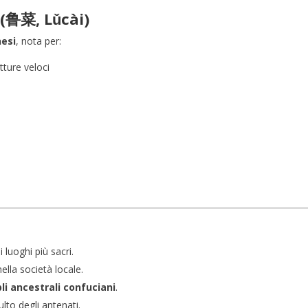
 (鲁菜, Lǔcài)
nesi
, nota per:
itture veloci
 luoghi più sacri.
lla società locale.
li ancestrali confuciani
.
ulto degli antenati.