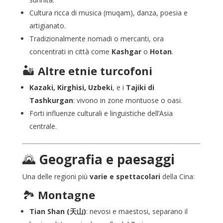
Cultura ricca di musica (muqam), danza, poesia e
artigianato.
Tradizionalmente nomadi o mercanti, ora
concentrati in città come
Kashgar
o
Hotan
.
🏜️
Altre etnie turcofoni
Kazaki, Kirghisi, Uzbeki
, e i
Tajiki di
Tashkurgan
: vivono in zone montuose o oasi.
Forti influenze culturali e linguistiche dell’Asia
centrale.
🌄
Geografia e paesaggi
Una delle regioni più
varie e spettacolari
della Cina:
🏞️
Montagne
Tian Shan (天山)
: nevosi e maestosi, separano il