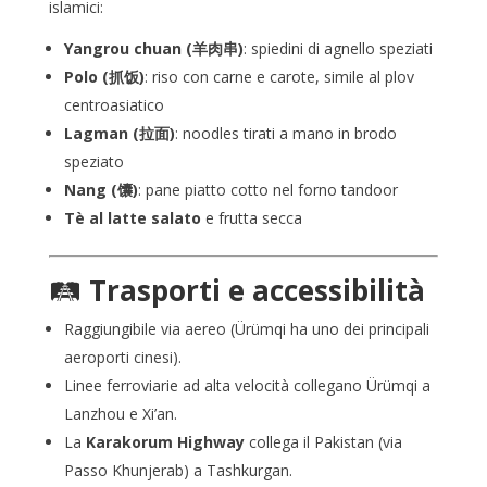
islamici:
Yangrou chuan (羊肉串)
: spiedini di agnello speziati
Polo (抓饭)
: riso con carne e carote, simile al plov
centroasiatico
Lagman (拉面)
: noodles tirati a mano in brodo
speziato
Nang (馕)
: pane piatto cotto nel forno tandoor
Tè al latte salato
e frutta secca
🛤️
Trasporti e accessibilità
Raggiungibile via aereo (Ürümqi ha uno dei principali
aeroporti cinesi).
Linee ferroviarie ad alta velocità collegano Ürümqi a
Lanzhou e Xi’an.
La
Karakorum Highway
collega il Pakistan (via
Passo Khunjerab) a Tashkurgan.