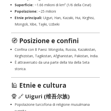
Superficie:
~1.66 milioni di km² (1/6 della Cina!)
Popolazione:
~25 milioni
Etnie principali:
Uiguri, Han, Kazaki, Hui, Kirghisi,
Mongoli, Xibe, Tajiki, Uzbeki
🧭
Posizione e confini
Confina con 8 Paesi: Mongolia, Russia, Kazakistan,
Kirghizistan, Tagikistan, Afghanistan, Pakistan, India.
È attraversato da una parte della Via della Seta
storica.
🕌
Etnie e cultura
🧕
🔗
Uiguri
(维吾尔族)
Popolazione turcofona di religione musulmana
sunnita.