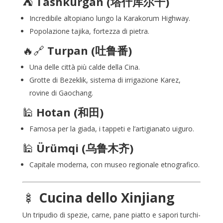
⛺
Tashkurgan (塔什库尔干)
Incredibile altopiano lungo la Karakorum Highway.
Popolazione tajika, fortezza di pietra.
🔥
🔗
Turpan
(吐鲁番)
Una delle città più calde della Cina.
Grotte di Bezeklik, sistema di irrigazione Karez,
rovine di Gaochang.
🕌
Hotan (和田)
Famosa per la giada, i tappeti e l’artigianato uiguro.
🕌
Ürümqi (乌鲁木齐)
Capitale moderna, con museo regionale etnografico.
🍢
Cucina dello Xinjiang
Un tripudio di spezie, carne, pane piatto e sapori turchi-