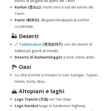
bacino di Jungaria da quello del Tarim.
Kunlun (昆仑山)
: monti sacri a sud del bacino del
Tarim.
Pamir (帕米尔)
: altopiani himalayani al confine
occidentale.
🏜️
Deserti
🔗
Taklamakan
(塔克拉玛干)
: uno dei deserti di
sabbia più grandi al mondo.
Deserto di Gurbantünggüt
a nord, meno arido.
🏞️
Oasi
Le città storiche si trovano in oasi: Kashgar, Turpan,
Hotan, Korla, Aksu.
🏔️
Altopiani e laghi
Lago Tianchi (天池)
nei Tien Shan.
Lago Karakul
lungo la Karakorum Highway.