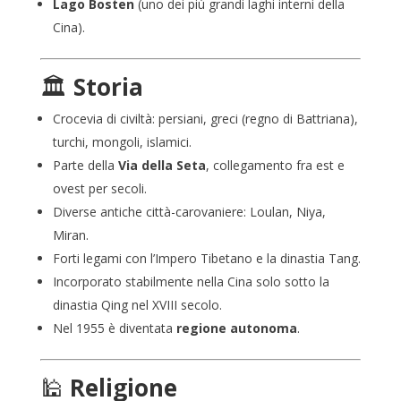
Lago Bosten
(uno dei più grandi laghi interni della
Cina).
🏛️
Storia
Crocevia di civiltà: persiani, greci (regno di Battriana),
turchi, mongoli, islamici.
Parte della
Via della Seta
, collegamento fra est e
ovest per secoli.
Diverse antiche città-carovaniere: Loulan, Niya,
Miran.
Forti legami con l’Impero Tibetano e la dinastia Tang.
Incorporato stabilmente nella Cina solo sotto la
dinastia Qing nel XVIII secolo.
Nel 1955 è diventata
regione autonoma
.
🕌
Religione