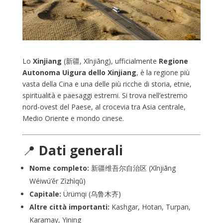
Lo
Xinjiang
(新疆, Xīnjiāng), ufficialmente
Regione
Autonoma Uigura dello Xinjiang
, è la regione più
vasta della Cina e una delle più ricche di storia, etnie,
spiritualità e paesaggi estremi. Si trova nell’estremo
nord-ovest del Paese, al crocevia tra Asia centrale,
Medio Oriente e mondo cinese.
📍
Dati generali
Nome completo:
新疆维吾尔自治区 (Xīnjiāng
Wéiwú’ěr Zìzhìqū)
Capitale:
Ürümqi (乌鲁木齐)
Altre città importanti:
Kashgar, Hotan, Turpan,
Karamay, Yining