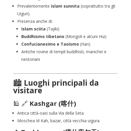
Prevalentemente
islam sunnita
(soprattutto tra gli
Uiguri).
Presenza anche di:
Islam sciita
(Tajiki)
Buddhismo tibetano
(Mongoli e alcuni Hui)
Confucianesimo e Taoismo
(Han)
Antiche rovine di templi buddhisti, manichei e
nestoriani
🏙️
Luoghi principali da
visitare
🕌
🔗
Kashgar
(喀什)
Antica città-oasi sulla Via della Seta.
Moschea Id Kah, bazar, città vecchia uigura.