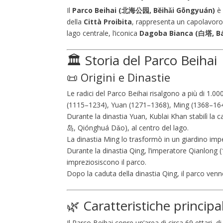
Il
Parco Beihai (北海公园, Běihǎi Gōngyuán)
è 
della
Città Proibita
, rappresenta un capolavoro 
lago centrale, l’iconica
Dagoba Bianca (白塔, Bá
🏛️ Storia del Parco Beihai
📜 Origini e Dinastie
Le radici del Parco Beihai risalgono a più di 1.00
(1115–1234), Yuan (1271–1368), Ming (1368–164
Durante la dinastia Yuan, Kublai Khan stabilì la c
岛, Qiónghuá Dǎo), al centro del lago.
La dinastia Ming lo trasformò in un giardino impe
Durante la dinastia Qing, l’imperatore Qianlon
impreziosiscono il parco.
Dopo la caduta della dinastia Qing, il parco venne
🌿 Caratteristiche principa
Il Parco Beihai copre un’area di circa 69 ettari, 