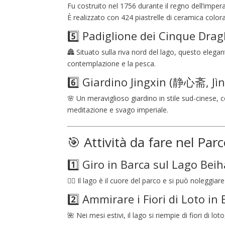
Fu costruito nel 1756 durante il regno dell’imper
È realizzato con 424 piastrelle di ceramica colo
5️⃣ Padiglione dei Cinque Dr
🏯 Situato sulla riva nord del lago, questo elegan
contemplazione e la pesca.
6️⃣ Giardino Jingxin (静心斋, Jìn
🌸 Un meraviglioso giardino in stile sud-cinese, co
meditazione e svago imperiale.
🎯 Attività da fare nel Par
1️⃣ Giro in Barca sul Lago Beih
🚣‍♂️ Il lago è il cuore del parco e si può nolegg
2️⃣ Ammirare i Fiori di Loto in 
🌺 Nei mesi estivi, il lago si riempie di fiori di 