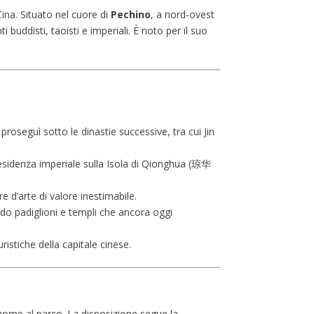
Cina. Situato nel cuore di
Pechino
, a nord-ovest
buddisti, taoisti e imperiali. È noto per il suo
proseguì sotto le dinastie successive, tra cui Jin
a residenza imperiale sulla Isola di Qionghua (琼华
 d’arte di valore inestimabile.
o padiglioni e templi che ancora oggi
ristiche della capitale cinese.
l nome al parco. La disposizione segue la