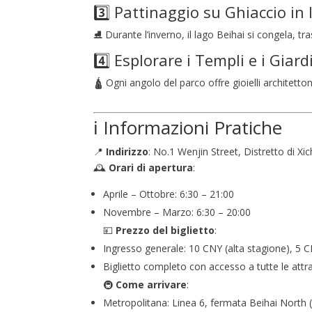
3️⃣ Pattinaggio su Ghiaccio in
⛸️ Durante l’inverno, il lago Beihai si congela, 
4️⃣ Esplorare i Templi e i Giard
🛕 Ogni angolo del parco offre gioielli architetton
ℹ️ Informazioni Pratiche
📍
Indirizzo
: No.1 Wenjin Street, Distretto di X
🕰️
Orari di apertura
:
Aprile – Ottobre: 6:30 – 21:00
Novembre – Marzo: 6:30 – 20:00
💴
Prezzo del biglietto
:
Ingresso generale: 10 CNY (alta stagione), 5 
Biglietto completo con accesso a tutte le attr
🚇
Come arrivare
:
Metropolitana: Linea 6, fermata Beihai Nort