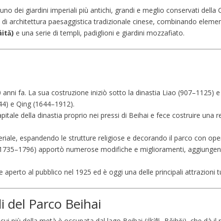
uno dei giardini imperiali più antichi, grandi e meglio conservati della 
di architettura paesaggistica tradizionale cinese, combinando elementi 
itǎ)
e una serie di templi, padiglioni e giardini mozzafiato.
0 anni fa. La sua costruzione iniziò sotto la dinastia Liao (907–1125) e 
4) e Qing (1644–1912).
apitale della dinastia proprio nei pressi di Beihai e fece costruire un
riale, espandendo le strutture religiose e decorando il parco con opere
g (1735–1796) apportò numerose modifiche e miglioramenti, aggiungend
 aperto al pubblico nel 1925 ed è oggi una delle principali attrazioni tu
li del Parco Beihai
di cui più della metà è occupata dal lago Beihai (北海, Běihǎi), che dà i