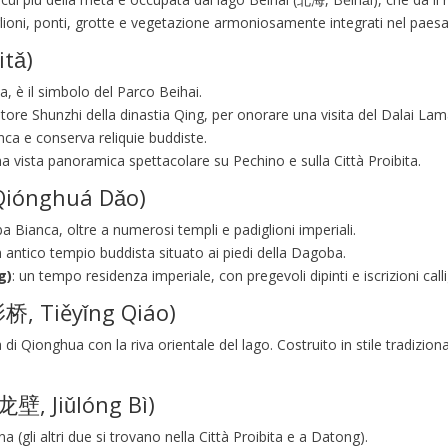
diglioni, ponti, grotte e vegetazione armoniosamente integrati nel paes
itǎ)
, è il simbolo del Parco Beihai.
atore Shunzhi della dinastia Qing, per onorare una visita del Dalai Lam
anca e conserva reliquie buddiste.
na vista panoramica spettacolare su Pechino e sulla Città Proibita.
 Qiónghuá Dǎo)
a Bianca, oltre a numerosi templi e padiglioni imperiali.
n antico tempio buddista situato ai piedi della Dagoba.
g)
: un tempo residenza imperiale, con pregevoli dipinti e iscrizioni calli
影桥, Tiěyǐng Qiáo)
 di Qionghua con la riva orientale del lago. Costruito in stile tradizion
龙壁, Jiǔlóng Bì)
 (gli altri due si trovano nella Città Proibita e a Datong).