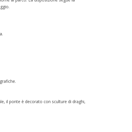
aggio.
a.
grafiche.
ale, il ponte è decorato con sculture di draghi,