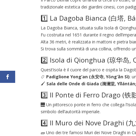
tradizionale estetica dei giardini cinesi, con pa
1️⃣ La Dagoba Bianca (白塔, Bá
La Dagoba Bianca, situata sulla Isola di Qionghua
Fu costruita nel 1651 durante il regno dell’imper
Alta 36 metri, è realizzata in mattoni e pietra bi
Si trova sulla sommità di una collina, offrendo u
2️⃣ Isola di Qionghua (琼华岛,
Quest’isola è il cuore del parco e ospita la Dagob
📿
Padiglione Yong’an (永安寺, Yǒng’ān Sì)
: u
🖌️
Sala delle Onde di Giada (漪澜堂, Yīlántán
3️⃣ Il Ponte di Ferro Drago (铁
🌉 Un pittoresco ponte in ferro che collega l’Isola
simbolo dell’autorità imperiale.
4️⃣ Il Muro dei Nove Draghi (九
🧱 Uno dei tre famosi Muri dei Nove Draghi in Cina