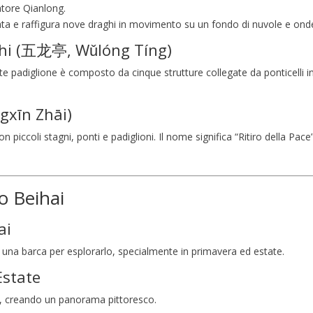
atore Qianlong.
rata e raffigura nove draghi in movimento su un fondo di nuvole e ond
aghi (五龙亭, Wǔlóng Tíng)
te padiglione è composto da cinque strutture collegate da ponticelli in
gxīn Zhāi)
n piccoli stagni, ponti e padiglioni. Il nome significa “Ritiro della Pac
co Beihai
ai
iare una barca per esplorarlo, specialmente in primavera ed estate.
Estate
loto, creando un panorama pittoresco.