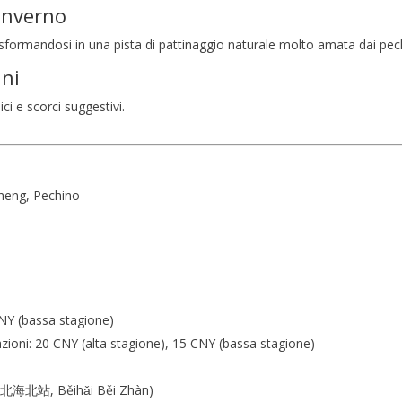
 Inverno
trasformandosi in una pista di pattinaggio naturale molto amata dai pec
ini
ici e scorci suggestivi.
icheng, Pechino
CNY (bassa stagione)
azioni: 20 CNY (alta stagione), 15 CNY (bassa stagione)
h (北海北站, Běihǎi Běi Zhàn)