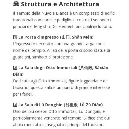
🏯
Struttura e Architettura
Il Tempio della Nuvola Bianca è un complesso di edifici
tradizionali con cortili e padiglioni, costruiti secondo i
principi del feng shui. Gli elementi principali includono:
1️⃣
La Porta d’Ingresso (山门, Shān Mén)
L’ingresso è decorato con una grande targa con il
nome del tempio. Ai lati della porta ci sono statue di
guardiani, simbolo di protezione.
2️⃣
La Sala degli Otto Immortali (八仙殿, Bāxiān
Diàn)
Dedicata agli Otto Immortali, figure leggendarie del
taoismo, questa sala è un punto di grande interesse
per i fedeli.
3️⃣
La Sala di Lü Dongbin (吕祖殿, Lǚ Zǔ Diàn)
Uno dei più celebri Otto Immortali, Lü Dongbin, è
particolarmente venerato nel tempio. Si dice che qui
abbia meditato e insegnato i principi del taoismo.