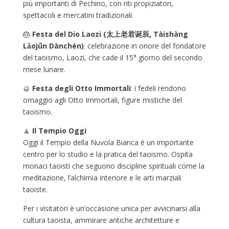
più importanti di Pechino, con riti propiziatori,
spettacoli e mercatini tradizionali.
🎂
Festa del Dio Laozi (太上老君诞辰, Tàishàng
Lǎojūn Dànchén)
: celebrazione in onore del fondatore
del taoismo, Laozi, che cade il 15° giorno del secondo
mese lunare.
🥮
Festa degli Otto Immortali
: i fedeli rendono
omaggio agli Otto Immortali, figure mistiche del
taoismo.
🧘
Il Tempio Oggi
Oggi il Tempio della Nuvola Bianca è un importante
centro per lo studio e la pratica del taoismo. Ospita
monaci taoisti che seguono discipline spirituali come la
meditazione, l’alchimia interiore e le arti marziali
taoiste.
Per i visitatori è un’occasione unica per avvicinarsi alla
cultura taoista, ammirare antiche architetture e