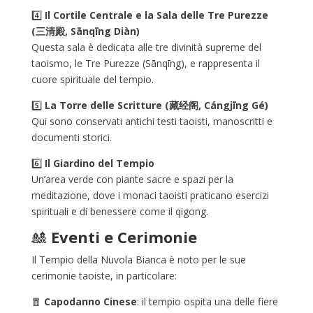
4️⃣
Il Cortile Centrale e la Sala delle Tre Purezze
(三清殿, Sānqīng Diàn)
Questa sala è dedicata alle tre divinità supreme del
taoismo, le Tre Purezze (Sānqīng), e rappresenta il
cuore spirituale del tempio.
5️⃣
La Torre delle Scritture (藏经阁, Cángjīng Gé)
Qui sono conservati antichi testi taoisti, manoscritti e
documenti storici.
6️⃣
Il Giardino del Tempio
Un’area verde con piante sacre e spazi per la
meditazione, dove i monaci taoisti praticano esercizi
spirituali e di benessere come il qigong.
🎎
Eventi e Cerimonie
Il Tempio della Nuvola Bianca è noto per le sue
cerimonie taoiste, in particolare:
🧧
Capodanno Cinese
: il tempio ospita una delle fiere