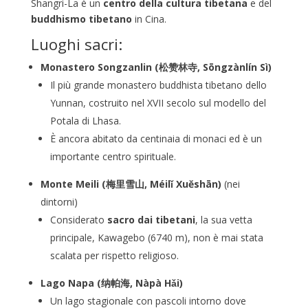
Shangri-La è un
centro della cultura tibetana
e del
buddhismo tibetano
in Cina.
Luoghi sacri:
Monastero Songzanlin (松赞林寺, Sōngzànlín Sì)
Il più grande monastero buddhista tibetano dello
Yunnan, costruito nel XVII secolo sul modello del
Potala di Lhasa.
È ancora abitato da centinaia di monaci ed è un
importante centro spirituale.
Monte Meili (梅里雪山, Méilǐ Xuěshān)
(nei
dintorni)
Considerato
sacro dai tibetani
, la sua vetta
principale, Kawagebo (6740 m), non è mai stata
scalata per rispetto religioso.
Lago Napa (纳帕海, Nàpà Hǎi)
Un lago stagionale con pascoli intorno dove