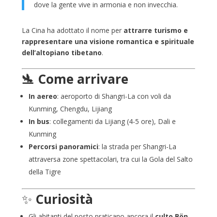
dove la gente vive in armonia e non invecchia.
La Cina ha adottato il nome per
attrarre turismo e
rappresentare una visione romantica e spirituale
dell’altopiano tibetano
.
🛬 Come arrivare
In aereo
: aeroporto di Shangri-La con voli da
Kunming, Chengdu, Lijiang
In bus
: collegamenti da Lijiang (4-5 ore), Dali e
Kunming
Percorsi panoramici
: la strada per Shangri-La
attraversa zone spettacolari, tra cui la Gola del Salto
della Tigre
✨
Curiosità
Gli abitanti del posto praticano ancora il
culto Bön
,