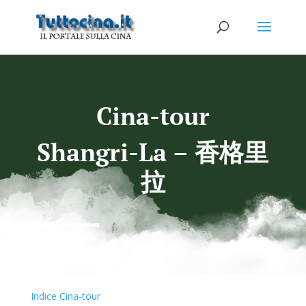
Cina-tour
Shangri-La – 香格里
拉
Indice Cina-tour