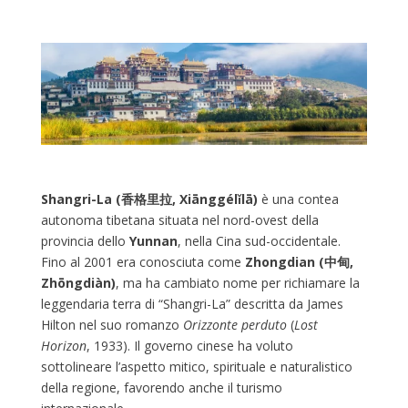
Shangri-La (香格里拉, Xiānggélǐlā)
è una contea
autonoma tibetana situata nel nord-ovest della
provincia dello
Yunnan
, nella Cina sud-occidentale.
Fino al 2001 era conosciuta come
Zhongdian (中甸,
Zhōngdiàn)
, ma ha cambiato nome per richiamare la
leggendaria terra di “Shangri-La” descritta da James
Hilton nel suo romanzo
Orizzonte perduto
(
Lost
Horizon
, 1933). Il governo cinese ha voluto
sottolineare l’aspetto mitico, spirituale e naturalistico
della regione, favorendo anche il turismo