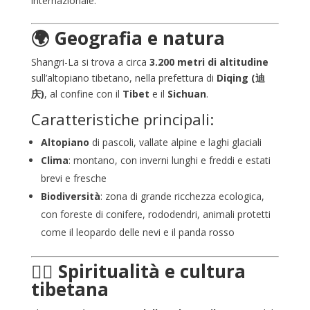
internazionale.
🌍 Geografia e natura
Shangri-La si trova a circa
3.200 metri di altitudine
sull’altopiano tibetano, nella prefettura di
Diqing (迪
庆)
, al confine con il
Tibet
e il
Sichuan
.
Caratteristiche principali:
Altopiano
di pascoli, vallate alpine e laghi glaciali
Clima
: montano, con inverni lunghi e freddi e estati
brevi e fresche
Biodiversità
: zona di grande ricchezza ecologica,
con foreste di conifere, rododendri, animali protetti
come il leopardo delle nevi e il panda rosso
🧘‍♂️ Spiritualità e cultura
tibetana