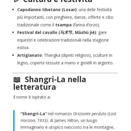
Capodanno tibetano (Losar)
: una delle festività
più importanti, con preghiere, danze, offerte e cibo
tradizionale come il
tsampa
(farina d’orzo).
Festival del cavallo (马术节, Mǎshù jié)
: gare
equestri e celebrazioni tradizionali nella stagione
estiva.
Artigianato
: Thangka (dipinti religiosi), sculture in
legno, coperte tessute a mano e gioielli in argento.
📖 Shangri-La nella
letteratura
Il nome è ispirato a:
“Shangri-La”
nel romanzo
Orizzonte perduto (Lost
Horizon, 1933)
, di James Hilton, un luogo
immaginario e utopico nascosto tra le montagne,