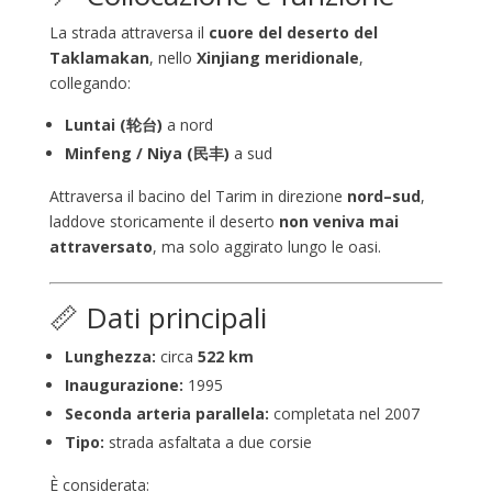
La strada attraversa il
cuore del deserto del
Taklamakan
, nello
Xinjiang meridionale
,
collegando:
Luntai (轮台)
a nord
Minfeng / Niya (民丰)
a sud
Attraversa il bacino del Tarim in direzione
nord–sud
,
laddove storicamente il deserto
non veniva mai
attraversato
, ma solo aggirato lungo le oasi.
📏 Dati principali
Lunghezza:
circa
522 km
Inaugurazione:
1995
Seconda arteria parallela:
completata nel 2007
Tipo:
strada asfaltata a due corsie
È considerata: