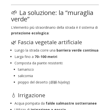
🌱 La soluzione: la “muraglia
verde”
L’elemento più straordinario della strada è il sistema di
protezione ecologica
:
🌿 Fascia vegetale artificiale
Lungo la strada corre una
barriera verde continua
Larga fino a
70–100 metri
Composta da piante resistenti:
tamarisco
salicornia
pioppo del deserto (
胡杨 húyáng
)
💧 Irrigazione
Acqua pompata da
falde salmastre sotterranee
Utilizzo di
irrigazione a goccia