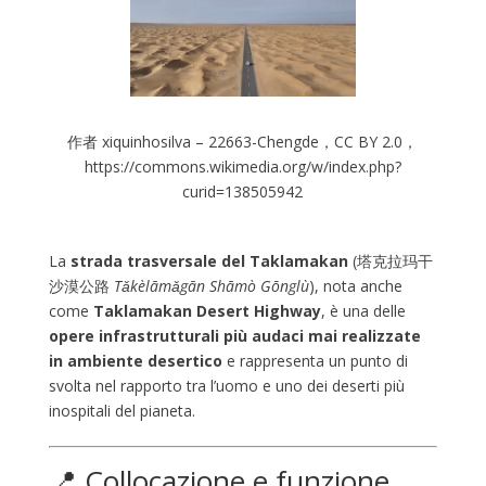
作者 xiquinhosilva – 22663-Chengde，CC BY 2.0，
https://commons.wikimedia.org/w/index.php?
curid=138505942
La
strada trasversale del Taklamakan
(塔克拉玛干
沙漠公路
Tǎkèlāmǎgān Shāmò Gōnglù
), nota anche
come
Taklamakan Desert Highway
, è una delle
opere infrastrutturali più audaci mai realizzate
in ambiente desertico
e rappresenta un punto di
svolta nel rapporto tra l’uomo e uno dei deserti più
inospitali del pianeta.
📍 Collocazione e funzione