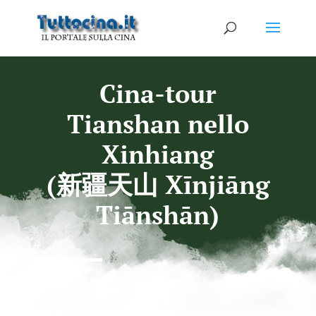
Cina-tour
Tianshan nello
Xinhiang
(新疆天山 Xīnjiāng
Tiānshān)