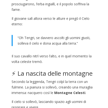
prosciugarono, l’erba ingiallì, e il popolo soffriva la
fame.
Il giovane salì allora verso le alture e pregò il Cielo
eterno:
“Oh Tengri, se davvero ascolti gli uomini giusti,
solleva il cielo e dona acqua alla terra.”
Il suo cavallo nitrì verso l’alto, e in quel momento la
volta celeste tremò.
⚡ La nascita delle montagne
Secondo la leggenda, Tengri colpì la terra con un
fulmine. La pianura si sollevò, creando una muraglia
immensa: nacquero così le
Montagne Celesti
.
Il cielo si sollevò, lasciando spazio agli uomini di
respirare e vivere.