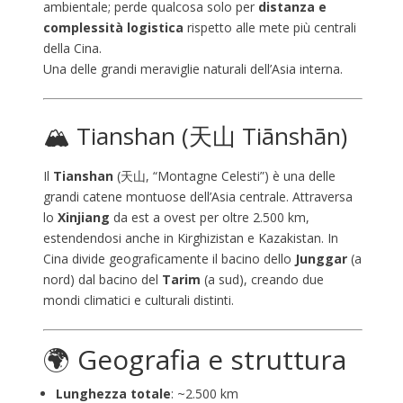
ambientale; perde qualcosa solo per
distanza e
complessità logistica
rispetto alle mete più centrali
della Cina.
Una delle grandi meraviglie naturali dell’Asia interna.
🏔️
Tianshan
(天山 Tiānshān)
Il
Tianshan
(天山, “Montagne Celesti”) è una delle
grandi catene montuose dell’Asia centrale. Attraversa
lo
Xinjiang
da est a ovest per oltre 2.500 km,
estendendosi anche in Kirghizistan e Kazakistan. In
Cina divide geograficamente il bacino dello
Junggar
(a
nord) dal bacino del
Tarim
(a sud), creando due
mondi climatici e culturali distinti.
🌍 Geografia e struttura
Lunghezza totale
: ~2.500 km