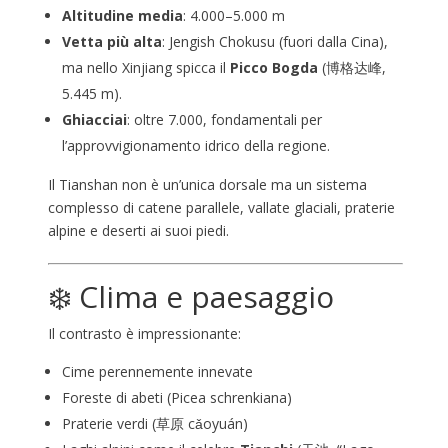
Altitudine media
: 4.000–5.000 m
Vetta più alta
: Jengish Chokusu (fuori dalla Cina),
ma nello Xinjiang spicca il
Picco Bogda
(博格达峰,
5.445 m).
Ghiacciai
: oltre 7.000, fondamentali per
l’approvvigionamento idrico della regione.
Il Tianshan non è un’unica dorsale ma un sistema
complesso di catene parallele, vallate glaciali, praterie
alpine e deserti ai suoi piedi.
❄️ Clima e paesaggio
Il contrasto è impressionante:
Cime perennemente innevate
Foreste di abeti (Picea schrenkiana)
Praterie verdi (草原 cǎoyuán)