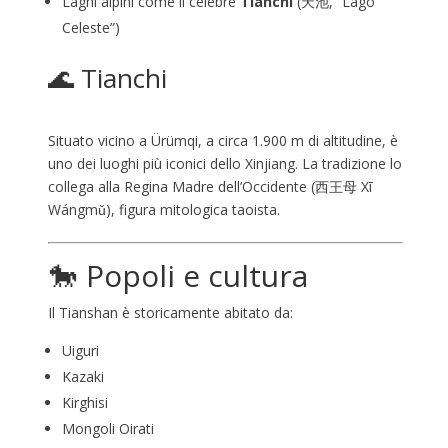
Laghi alpini come il celebre
Tianchi
(天池, “Lago
Celeste”)
🌊
Tianchi
Situato vicino a Ürümqi, a circa 1.900 m di altitudine, è
uno dei luoghi più iconici dello Xinjiang. La tradizione lo
collega alla Regina Madre dell’Occidente (西王母 Xī
Wángmǔ), figura mitologica taoista.
🐎 Popoli e cultura
Il Tianshan è storicamente abitato da:
Uiguri
Kazaki
Kirghisi
Mongoli Oirati