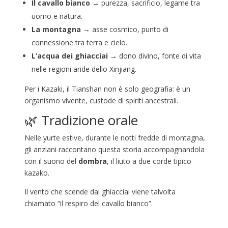
Il cavallo bianco
→ purezza, sacrificio, legame tra
uomo e natura.
La montagna
→ asse cosmico, punto di
connessione tra terra e cielo.
L’acqua dei ghiacciai
→ dono divino, fonte di vita
nelle regioni aride dello Xinjiang.
Per i Kazaki, il Tianshan non è solo geografia: è un
organismo vivente, custode di spiriti ancestrali.
🌿 Tradizione orale
Nelle yurte estive, durante le notti fredde di montagna,
gli anziani raccontano questa storia accompagnandola
con il suono del
dombra
, il liuto a due corde tipico
kazako.
Il vento che scende dai ghiacciai viene talvolta
chiamato “il respiro del cavallo bianco”.