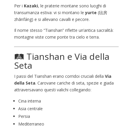
Per i
Kazaki
, le praterie montane sono luoghi di
transumanza estiva: vi si montano le
yurte
(毡房
zhānfáng) e si allevano cavalli e pecore.
Il nome stesso “Tianshan” riflette un’antica sacralità:
montagne viste come ponte tra cielo e terra.
🛤️ Tianshan e Via della
Seta
I passi del Tianshan erano corridoi cruciali della
Via
della Seta
. Carovane cariche di seta, spezie e giada
attraversavano questi valichi collegando:
Cina interna
Asia centrale
Persia
Mediterraneo