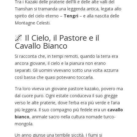
Tra i Kazaki delle praterie dell’Ili e delle alte valli del
Tianshan si tramanda una leggenda antica, legata allo
spirito del cielo eterno –
Tengri
– e alla nascita delle
Montagne Celesti.
🌌 Il Cielo, il Pastore e il
Cavallo Bianco
Si racconta che, in tempi remoti, quando la terra era
ancora giovane, il cielo e la pianura non erano
separati. Gli uomini vivevano sotto una volta azzurra
così bassa che quasi potevano toccarla.
Tra loro viveva un giovane pastore kazako, povero ma
dal cuore puro. Ogni estate conduceva il suo gregge
verso le alte praterie, dove l’erba era più verde e l’aria
più leggera. Il suo compagno più fedele era un
cavallo
bianco
, animale sacro nella cultura nomade turco-
mongola.
Un anno giunse una terribile siccità. I fiumi si