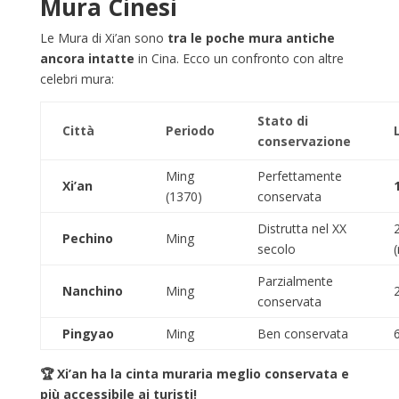
Mura Cinesi
Le Mura di Xi’an sono
tra le poche mura antiche
ancora intatte
in Cina. Ecco un confronto con altre
celebri mura:
Stato di
Città
Periodo
conservazione
Ming
Perfettamente
Xi’an
(1370)
conservata
Distrutta nel XX
Pechino
Ming
secolo
(
Parzialmente
Nanchino
Ming
conservata
Pingyao
Ming
Ben conservata
🏆 Xi’an ha la cinta muraria meglio conservata e
più accessibile ai turisti!