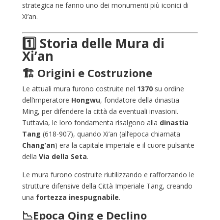
strategica ne fanno uno dei monumenti più iconici di
Xi’an.
1️⃣ Storia delle Mura di
Xi’an
🏗️ Origini e Costruzione
Le attuali mura furono costruite nel
1370
su ordine
dell’imperatore
Hongwu
, fondatore della dinastia
Ming, per difendere la città da eventuali invasioni.
Tuttavia, le loro fondamenta risalgono alla
dinastia
Tang
(618-907), quando Xi’an (all’epoca chiamata
Chang’an
) era la capitale imperiale e il cuore pulsante
della
Via della Seta
.
Le mura furono costruite riutilizzando e rafforzando le
strutture difensive della Città Imperiale Tang, creando
una
fortezza inespugnabile
.
📉Epoca Qing e Declino