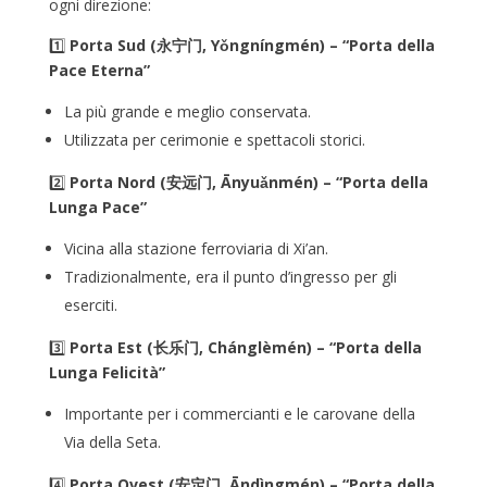
ogni direzione:
1️⃣
Porta Sud (永宁门, Yǒngníngmén) – “Porta della
Pace Eterna”
La più grande e meglio conservata.
Utilizzata per cerimonie e spettacoli storici.
2️⃣
Porta Nord (安远门, Ānyuǎnmén) – “Porta della
Lunga Pace”
Vicina alla stazione ferroviaria di Xi’an.
Tradizionalmente, era il punto d’ingresso per gli
eserciti.
3️⃣
Porta Est (长乐门, Chánglèmén) – “Porta della
Lunga Felicità”
Importante per i commercianti e le carovane della
Via della Seta.
4️⃣
Porta Ovest (安定门, Āndìngmén) – “Porta della