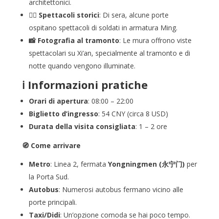
architettonici.
🧙‍♂️ Spettacoli storici
: Di sera, alcune porte
ospitano spettacoli di soldati in armatura Ming.
📸 Fotografia al tramonto
: Le mura offrono viste
spettacolari su Xi’an, specialmente al tramonto e di
notte quando vengono illuminate.
ℹ️ Informazioni pratiche
Orari di apertura
: 08:00 – 22:00
Biglietto d’ingresso
: 54 CNY (circa 8 USD)
Durata della visita consigliata
: 1 – 2 ore
🧭 Come arrivare
Metro
: Linea 2, fermata
Yongningmen (永宁门)
per
la Porta Sud.
Autobus
: Numerosi autobus fermano vicino alle
porte principali.
Taxi/Didi
: Un’opzione comoda se hai poco tempo.