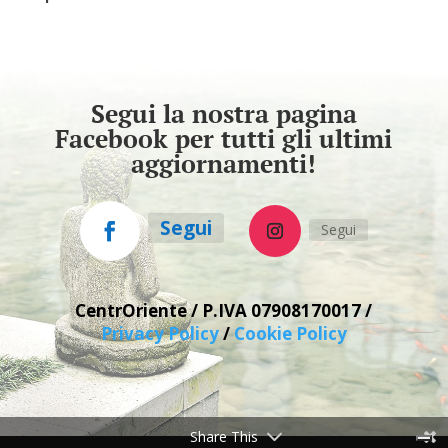
Segui la nostra pagina
Facebook per tutti gli ultimi
aggiornamenti!
Segui
Segui
CentrOriente / P.IVA
07908170017 /
Privacy Policy
/
Cookie Policy
Share This