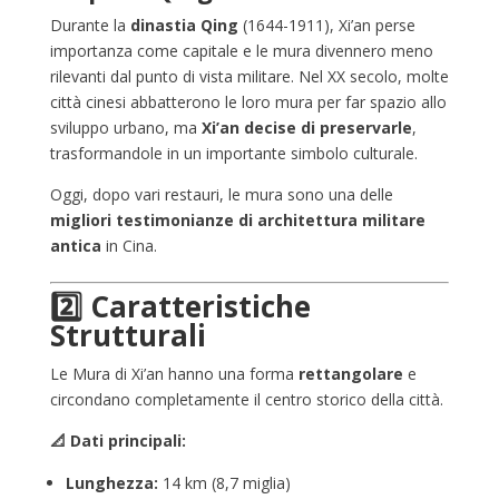
Durante la
dinastia Qing
(1644-1911), Xi’an perse
importanza come capitale e le mura divennero meno
rilevanti dal punto di vista militare. Nel XX secolo, molte
città cinesi abbatterono le loro mura per far spazio allo
sviluppo urbano, ma
Xi’an decise di preservarle
,
trasformandole in un importante simbolo culturale.
Oggi, dopo vari restauri, le mura sono una delle
migliori testimonianze di architettura militare
antica
in Cina.
2️⃣ Caratteristiche
Strutturali
Le Mura di Xi’an hanno una forma
rettangolare
e
circondano completamente il centro storico della città.
📐 Dati principali:
Lunghezza:
14 km (8,7 miglia)