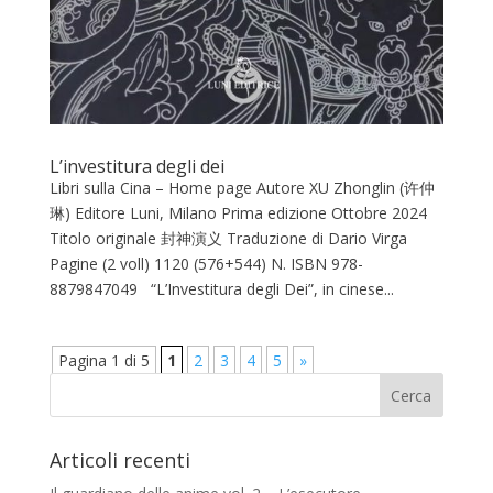
L’investitura degli dei
Libri sulla Cina – Home page Autore XU Zhonglin (许仲
琳) Editore Luni, Milano Prima edizione Ottobre 2024
Titolo originale 封神演义 Traduzione di Dario Virga
Pagine (2 voll) 1120 (576+544) N. ISBN ‎978-
8879847049 “L’Investitura degli Dei”, in cinese...
Pagina 1 di 5
1
2
3
4
5
»
Articoli recenti